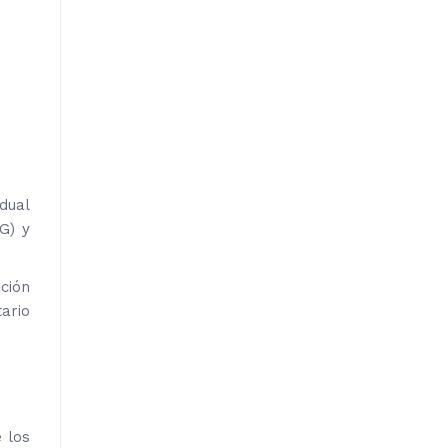
dual
G) y
ción
ario
 los