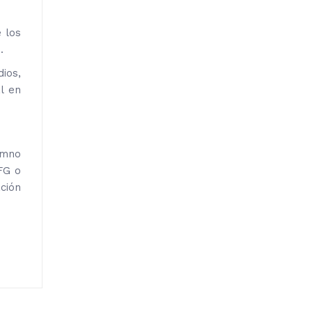
 los
.
ios,
l en
umno
FG o
ación