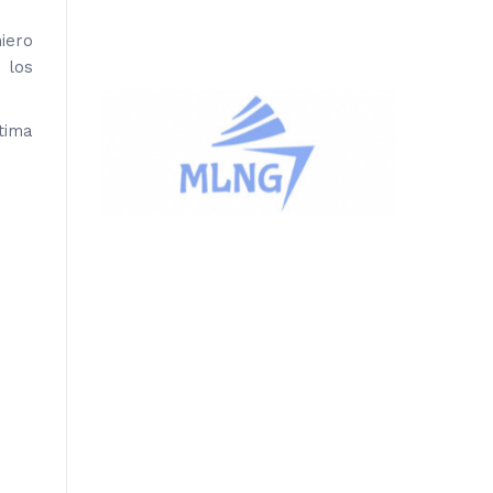
iero
 los
tima